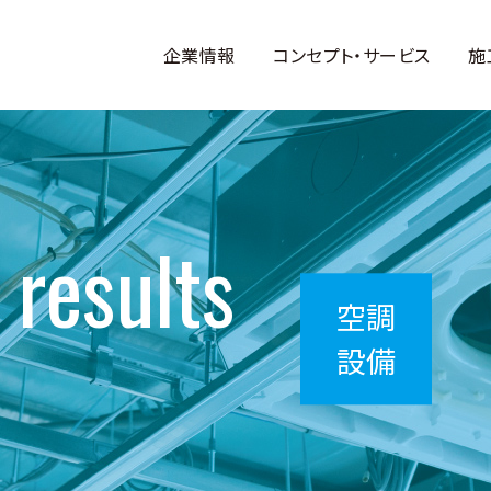
企業情報
コンセプト・サービス
施
 results
空調
設備