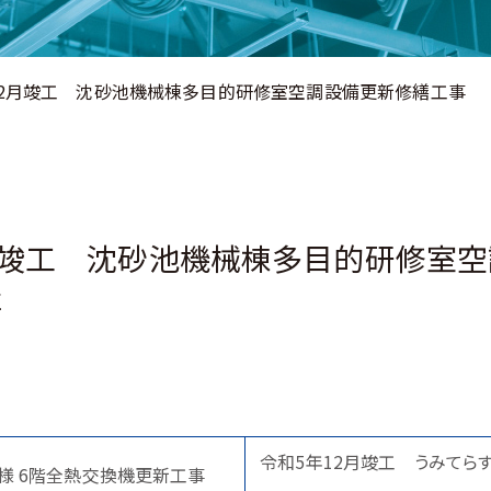
12月竣工 沈砂池機械棟多目的研修室空調設備更新修繕工事
月竣工 沈砂池機械棟多目的研修室
事
令和5年12月竣工 うみてら
様 6階全熱交換機更新工事