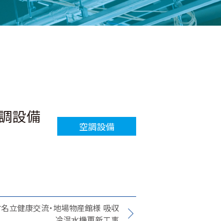
空調設備
空調設備
す名立健康交流・地場物産館様 吸収
冷温水機更新工事