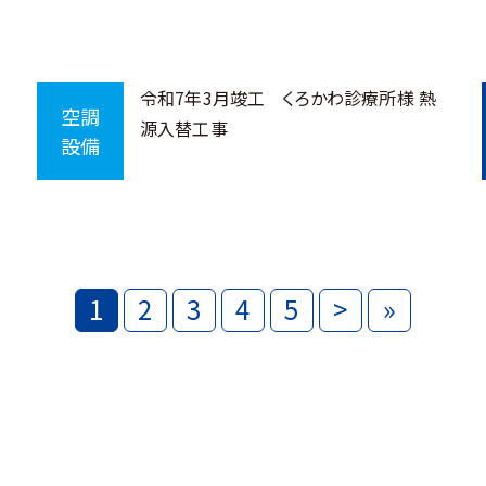
令和7年3月竣工 くろかわ診療所様 熱
空調
源入替工事
設備
1
2
3
4
5
>
»