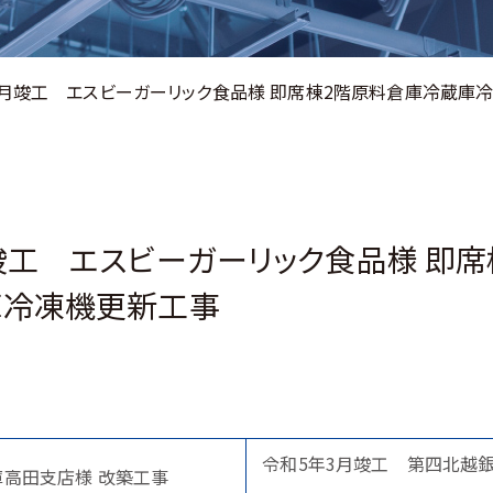
3月竣工 エスビーガーリック食品様 即席棟2階原料倉庫冷蔵庫
竣工 エスビーガーリック食品様 即席
庫冷凍機更新工事
令和5年3月竣工 第四北越
庫高田支店様 改築工事