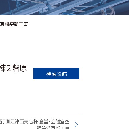
冷凍機更新工事
棟2階原
機械設備
銀行直江津西支店様 食堂・会議室空
調設備更新工事