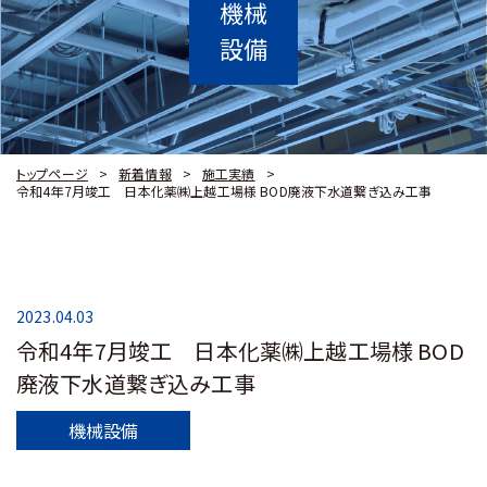
機械
設備
トップページ
新着情報
施工実績
令和4年7月竣工 日本化薬㈱上越工場様 BOD廃液下水道繋ぎ込み工事
2023.04.03
令和4年7月竣工 日本化薬㈱上越工場様 BOD
廃液下水道繋ぎ込み工事
機械設備